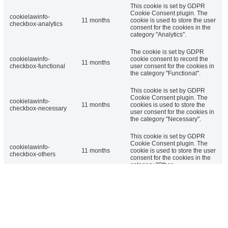
This cookie is set by GDPR
Cookie Consent plugin. The
cookielawinfo-
11 months
cookie is used to store the user
checkbox-analytics
consent for the cookies in the
category "Analytics".
The cookie is set by GDPR
cookielawinfo-
cookie consent to record the
11 months
checkbox-functional
user consent for the cookies in
the category "Functional".
This cookie is set by GDPR
Cookie Consent plugin. The
cookielawinfo-
11 months
cookies is used to store the
checkbox-necessary
user consent for the cookies in
the category "Necessary".
This cookie is set by GDPR
Cookie Consent plugin. The
cookielawinfo-
11 months
cookie is used to store the user
checkbox-others
consent for the cookies in the
category "Other.
This cookie is set by GDPR
cookielawinfo-
Cookie Consent plugin. The
checkbox-
11 months
cookie is used to store the user
performance
consent for the cookies in the
category "Performance".