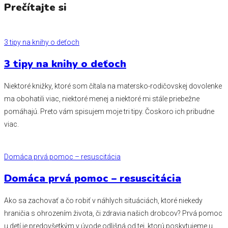
Prečítajte si
3 tipy na knihy o deťoch
3 tipy na knihy o deťoch
Niektoré knižky, ktoré som čítala na matersko-rodičovskej dovolenke
ma obohatili viac, niektoré menej a niektoré mi stále priebežne
pomáhajú. Preto vám spisujem moje tri tipy. Čoskoro ich pribudne
viac.
Domáca prvá pomoc – resuscitácia
Domáca prvá pomoc – resuscitácia
Ako sa zachovať a čo robiť v náhlych situáciách, ktoré niekedy
hraničia s ohrozením života, či zdravia našich drobcov? Prvá pomoc
u detí je predovšetkým v úvode odlišná od tej, ktorú poskytujeme u