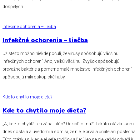
dospelých.
Infekčné ochorenia – liečba
Infekčné ochorenia – liečba
Už ste to možno niekde počuli, že vírusy spôsobujú väčšinu
infekčných ochorení. Áno, veľkú väčšinu. Zvyšok spôsobujú
prevažne baktérie a pomerne malé množstvo infekčných ochorení
spôsobujú mikroskopické huby.
Kde to chytilo moje dieťa?
Kde to chytilo moje dieťa?
„A, kde to chytil? Ten zápal pľúc? Odkiaľ to má?‘‘ Takúto otázku som
dnes dostala a uvedomila som si, že nie je prvá a určite ani posledná.
Túto otázku si kladie aj veľa rodičov a ľudí, len sa nie každý odváži ju