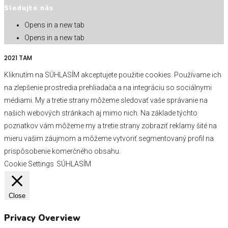
Sledujte nás
Opens in a new tab
Opens in a new tab
2021 TAM
Kliknutím na SÚHLASÍM akceptujete použitie cookies. Používame ich
na zlepšenie prostredia prehliadača a na integráciu so sociálnymi
médiami. My a tretie strany môžeme sledovať vaše správanie na
našich webových stránkach aj mimo nich. Na základe týchto
poznatkov vám môžeme my a tretie strany zobraziť reklamy šité na
mieru vašim záujmom a môžeme vytvoriť segmentovaný profil na
prispôsobenie komerčného obsahu.
Cookie Settings
SÚHLASÍM
Close
Privacy Overview