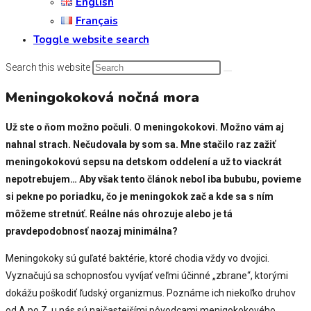
English
Français
Toggle website search
Search this website
Meningokoková nočná mora
Už ste o ňom možno počuli. O meningokokovi. Možno vám aj
nahnal strach. Nečudovala by som sa. Mne stačilo raz zažiť
meningokokovú sepsu na detskom oddelení a už to viackrát
nepotrebujem… Aby však tento článok nebol iba bububu, povieme
si pekne po poriadku, čo je meningokok zač a kde sa s ním
môžeme stretnúť. Reálne nás ohrozuje alebo je tá
pravdepodobnosť naozaj minimálna?
Meningokoky sú guľaté baktérie, ktoré chodia vždy vo dvojici.
Vyznačujú sa schopnosťou vyvíjať veľmi účinné „zbrane“, ktorými
dokážu poškodiť ľudský organizmus. Poznáme ich niekoľko druhov
od A po Z, u nás sú najčastejšími pôvodcami menigokokového