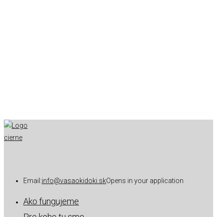
Email:
info@vasaokidoki.sk
Opens in your application
Ako fungujeme
Pre koho tu sme