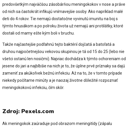
predovšetkým najväčšou zásobárňou meningokokov v nose a práve
od nich sa častokrát infikujú vnímavejšie osoby. Ako napríklad malé
deti do 4 rokov. Tie nemajú dostatočne vyvinutú imunitu na boj s
týmto hnusákom a po polroku života už nemajú ani protilátky, ktoré
dostali od mamy ešte kým boli v bruchu.
Takže najčastejšie podľahnú tejto baktérií dojčatá a batoľatá a
druhou najpočetnejšou vekovou skupinou je tá od 15 do 25 (lebo nie
všetci ostanú len nosičmi). Najviac dochádza k týmto ochoreniam od
jesene do jari a najblbšie na nich je to, že úplne prvé príznaky sa dajú
zameniť za akúkoľvek bežnú infekciu. Až na to, že v tomto prípade
niekedy počítame minúty a je naozaj životne dôležité rozpoznať
meningokokovú infekciu, čím skôr.
Zdroj: Pexels.com
Ak meningokok zaúraduje pod obrazom meningitídy (zápalu