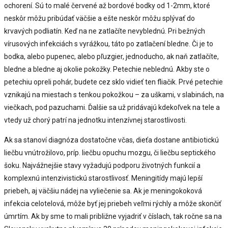
ochorení. Sú to malé červené až bordové bodky od 1-2mm, ktoré
neskôr môžu pribúdať väčšie a ešte neskôr môžu splývať do
krvavých podliatín. Keď na ne zatlačíte nevyblednú. Pri bežných
vírusových infekciách s vyrážkou, táto po zatlačení bledne. Či je to
bodka, alebo pupenec, alebo pľuzgier, jednoducho, ak naň zatlačíte,
bledne a bledne aj okolie pokožky. Petechie neblednú. Akby ste o
petechiu opreli pohár, budete cez sklo vidieť ten fliačik. Prvé petechie
vznikajú na miestach s tenkou pokožkou – za uškami, v slabinách, na
viečkach, pod pazuchami. Ďalšie sa už pridávajú kdekoľvek na tele a
vtedy už chorý patrí na jednotku intenzívnej starostlivosti.
Ak sa stanoví diagnóza dostatočne včas, dieťa dostane antibiotickú
liečbu vnútrožilovo, príp. liečbu opuchu mozgu, či liečbu septického
šoku. Najvážnejšie stavy vyžadujú podporu životných funkcií a
komplexnú intenzivistickú starostlivosť. Meningitídy majú lepší
priebeh, aj väčšiu nádej na vyliečenie sa. Ak je meningokoková
infekcia celotelová, môže byť jej priebeh veľmi rýchly a môže skončiť
úmrtím. Ak by sme to mali približne vyjadriť v číslach, tak ročne sa na