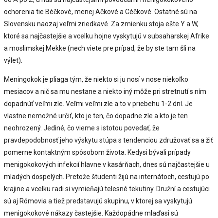
ochorenia tie Béčkové, menej Ačkové a Céčkové. Ostatné sú na
Slovensku naozaj veľmi zriedkavé. Za zmienku stoja ešte Y a W,
ktoré sa najčastejšie a vcelku hojne vyskytujú v subsaharskej Afrike
a moslimskej Mekke (nech viete pre prípad, že by ste tam šli na
výlet).
Meningokok je pliaga tým, že niekto si ju nosí v nose niekoľko
mesiacov a nič sa mu nestane a niekto iný môže pri stretnutí s ním
dopadnúť veľmi zle. Veľmi veľmi zle a to v priebehu 1-2 dní. Je
vlastne nemožné určiť, kto je ten, čo dopadne zle a kto je ten
neohrozený. Jediné, čo vieme s istotou povedať, že
pravdepodobnosť jeho výskytu stúpa s tendenciou združovať sa a žiť
pomerne kontaktným spôsobom života. Kedysi bývali prípady
menigokokových infekcií hlavne v kasárňach, dnes sú najčastejšie u
mladých dospelých. Pretože študenti žijú na internátoch, cestujú po
krajine a vcelku radi si vymieňajú telesné tekutiny. Družní a cestujúci
sú aj Rómovia a tiež predstavujú skupinu, v ktorej sa vyskytujú
menigokokové nákazy častejšie. Každopádne mlaďasi sú