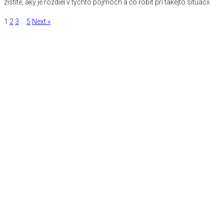
zistite, aký je rozdiel v týchto pojmoch a čo robiť pri takejto situácii.
1
2
3
…
5
Next »