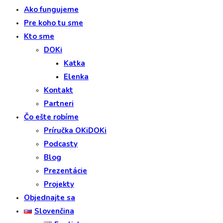
Ako fungujeme
Pre koho tu sme
Kto sme
DOKi
Katka
Elenka
Kontakt
Partneri
Čo ešte robíme
Príručka OKiDOKi
Podcasty
Blog
Prezentácie
Projekty
Objednajte sa
Slovenčina