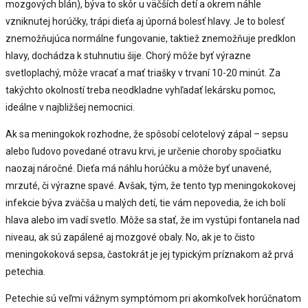
mozgových blán), býva to skôr u väčších detí a okrem náhle
vzniknutej horúčky, trápi dieťa aj úporná bolesť hlavy. Je to bolesť
znemožňujúca normálne fungovanie, taktiež znemožňuje predklon
hlavy, dochádza k stuhnutiu šije. Chorý môže byť výrazne
svetloplachý, môže vracať a mať triašky v trvaní 10-20 minút. Za
takýchto okolností treba neodkladne vyhľadať lekársku pomoc,
ideálne v najbližšej nemocnici.
Ak sa meningokok rozhodne, že spôsobí celotelový zápal – sepsu
alebo ľudovo povedané otravu krvi, je určenie choroby spočiatku
naozaj náročné. Dieťa má náhlu horúčku a môže byť unavené,
mrzuté, či výrazne spavé. Avšak, tým, že tento typ meningokokovej
infekcie býva zväčša u malých detí, tie vám nepovedia, že ich bolí
hlava alebo im vadí svetlo. Môže sa stať, že im vystúpi fontanela nad
niveau, ak sú zapálené aj mozgové obaly. No, ak je to čisto
meningokoková sepsa, častokrát je jej typickým príznakom až prvá
petechia.
Petechie sú veľmi vážnym symptómom pri akomkoľvek horúčnatom