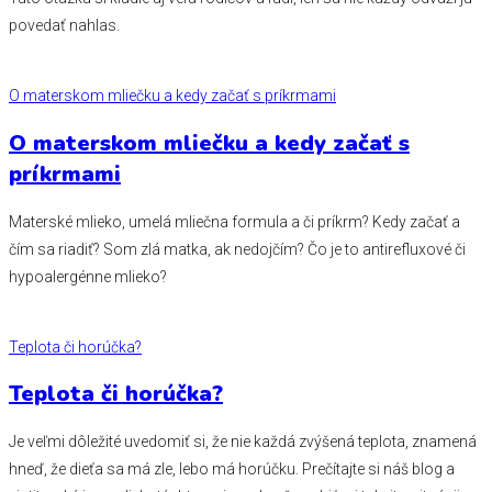
povedať nahlas.
O materskom mliečku a kedy začať s príkrmami
O materskom mliečku a kedy začať s
príkrmami
Materské mlieko, umelá mliečna formula a či príkrm? Kedy začať a
čím sa riadiť? Som zlá matka, ak nedojčím? Čo je to antirefluxové či
hypoalergénne mlieko?
Teplota či horúčka?
Teplota či horúčka?
Je veľmi dôležité uvedomiť si, že nie každá zvýšená teplota, znamená
hneď, že dieťa sa má zle, lebo má horúčku. Prečítajte si náš blog a