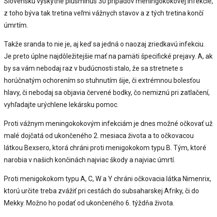
Slovensku vyskytne plusmínus 30 prípadov meningokokovej infekcie,
z toho býva tak tretina veľmi vážnych stavov a z tých tretina končí
úmrtím.
Takže sranda to nie je, aj keď sa jedná o naozaj zriedkavú infekciu.
Je preto úplne najdôležitejšie mať na pamäti špecifické prejavy. A, ak
by sa vám nebodaj raz v budúcnosti stalo, že sa stretnete s
horúčnatým ochorením so stuhnutím šije, či extrémnou bolesťou
hlavy, či nebodaj sa objavia červené bodky, čo nemiznú pri zatlačení,
vyhľadajte urýchlene lekársku pomoc.
Proti vážnym meningokokovým infekciám je dnes možné očkovať už
malé dojčatá od ukončeného 2. mesiaca života a to očkovacou
látkou Bexsero, ktorá chráni proti menigokokom typu B. Tým, ktoré
narobia v našich končinách najviac škody a najviac úmrtí.
Proti menigokokom typu A, C, W a Y chráni očkovacia látka Nimenrix,
ktorú určite treba zvážiť pri cestách do subsaharskej Afriky, či do
Mekky. Možno ho podať od ukončeného 6. týždňa života.