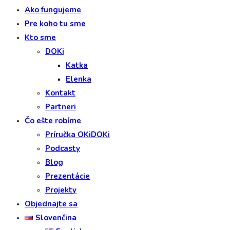
Ako fungujeme
Pre koho tu sme
Kto sme
DOKi
Katka
Elenka
Kontakt
Partneri
Čo ešte robíme
Príručka OKiDOKi
Podcasty
Blog
Prezentácie
Projekty
Objednajte sa
Slovenčina