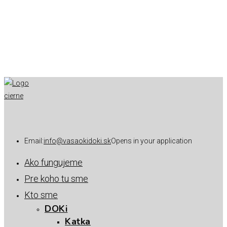
Email:
info@vasaokidoki.sk
Opens in your application
Ako fungujeme
Pre koho tu sme
Kto sme
DOKi
Katka