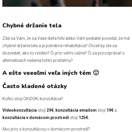
Chybné držanie tela
Zdá sa Vám, že sa Vaše dieťa hrbí alebo Vám pediater povedal, že má
chybné držanie tela a je potrebná rehabilitácia? Chceli by ste sa
dozvedieť, ako to vzniklo? Či je to veľmi vážne? Či sa porozprávať o
alternatívach riešenia tohto problému?
A ešte veeeľmi veľa iných tém 🙂
Často kladené otázky
Koľko stojí OKiDOKi konzultácia?
Videokonzultácia
stojí
29€
,
konzultácia emailom
stojí
19€
a
konzultácia v domácom prostredí
stojí
125€.
Ako je to s konzultáciou v domácom prostredí?