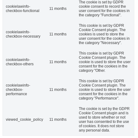
The cookie is set by GDPR
cookielawinfo-
cookie consent to record the
11 months
checkbox-functional
user consent for the cookies in
the category "Functional".
This cookie is set by GDPR
Cookie Consent plugin. The
cookielawinfo-
11 months
cookies is used to store the
checkbox-necessary
user consent for the cookies in
the category "Necessary".
This cookie is set by GDPR
Cookie Consent plugin. The
cookielawinfo-
11 months
cookie is used to store the user
checkbox-others
consent for the cookies in the
category "Other.
This cookie is set by GDPR
cookielawinfo-
Cookie Consent plugin. The
checkbox-
11 months
cookie is used to store the user
performance
consent for the cookies in the
category "Performance".
The cookie is set by the GDPR
Cookie Consent plugin and is
used to store whether or not
viewed_cookie_policy
11 months
user has consented to the use
of cookies. It does not store
any personal data.