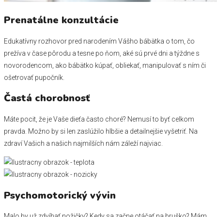
Prenatálne konzultácie
Edukatívny rozhovor pred narodením Vášho bábätka o tom, čo
prežíva v čase pôrodu a tesne po ňom, aké sú prvé dni a týždne s
novorodencom, ako bábätko kúpať, obliekať, manipulovať s ním či
ošetrovať pupočník.
Častá chorobnosť
Máte pocit, že je Vaše dieťa často choré? Nemusí to byť celkom
pravda. Možno by si len zaslúžilo hlbšie a detailnejšie vyšetriť. Na
zdraví Vašich a našich najmilších nám záleží najviac.
Psychomotorický vývin
Malo by už zdvíhať nožičky? Kedy sa začne otáčať na bruško? Mám