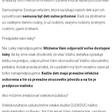
a rada by som niečomu ohľadom zdravia vnúčat lepšie porozumela?
Samozrejme. Existuje veľa tém, ktoré sa týkajú našich detí a pri ich
vysvetľovaní
nemusia byť deti nutne prítomné
. Radi sa stretneme
so všetkými členmi rodiny, či už rodičmi, starými rodičmi, krstnými
rodičmi, ujami či tetami.
Predpíšete nám lieky?
Nie. Lieky nepredpisujeme.
Môžeme Vám odporučiť voľne dostupné
lieky
. Ak by sme však zhodnotili, že stav Vášho dieťatka vyžaduje
liečbu na predpis, odporučíme Vám skonzultovať Vášho obvodného
pediatra. Avšak pravda je taká, že v pediatrii my tých receptov zase až
toľko nenapredpisujeme.
Keďže deti majú prevažne infekčné
ochorenia a tie sú prevažne vírusového pôvodu a na tie je
predpisov málinko
.
Ako môžme zrealizovať videokonzultáciu?
Videokozultácie uskutočníme vďaka službe CLICKDOC nášho
ambulantného softwaru. Na Váš email Vám zašleme link, cez ktorý