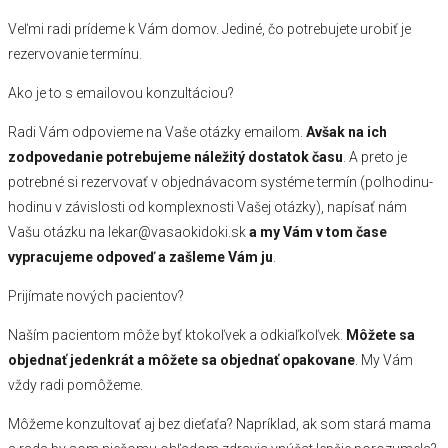
Veľmi radi prídeme k Vám domov. Jediné, čo potrebujete urobiť je
rezervovanie termínu.
Ako je to s emailovou konzultáciou?
Radi Vám odpovieme na Vaše otázky emailom.
Avšak na ich
zodpovedanie potrebujeme náležitý dostatok času
. A preto je
potrebné si rezervovať v objednávacom systéme termín (polhodinu-
hodinu v závislosti od komplexnosti Vašej otázky), napísať nám
Vašu otázku na lekar@vasaokidoki.sk
a my Vám v tom čase
vypracujeme odpoveď a zašleme Vám ju
.
Prijímate nových pacientov?
Naším pacientom môže byť ktokoľvek a odkiaľkoľvek.
Môžete sa
objednať jedenkrát a môžete sa objednať opakovane
. My Vám
vždy radi pomôžeme.
Môžeme konzultovať aj bez dieťaťa? Napríklad, ak som stará mama