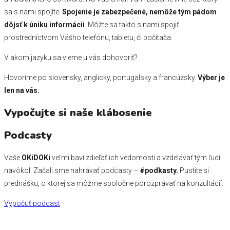
sa s nami spojíte.
Spojenie je zabezpečené, nemôže tým pádom
dôjsť k úniku informácii
. Môžte sa takto s nami spojiť
prostredníctvom Vášho telefónu, tabletu, či počítača.
V akom jazyku sa vieme u vás dohovoriť?
Hovoríme po slovensky, anglicky, portugalsky a francúzsky.
Výber je
len na vás.
Vypočujte si naše klábosenie
Podcasty
Vaše
OKiDOKi
veľmi baví zdieľať ich vedomosti a vzdelávať tým ľudí
navôkol. Začali sme nahrávať podcasty –
#podkasty.
Pustite si
prednášku, o ktorej sa môžme spoločne porozprávať na konzultácií.
Vypočuť podcast