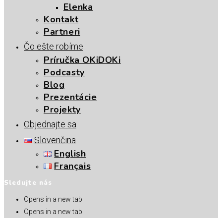
Elenka
Kontakt
Partneri
Čo ešte robíme
Príručka OKiDOKi
Podcasty
Blog
Prezentácie
Projekty
Objednajte sa
Slovenčina
English
Français
Sledujte nás
Opens in a new tab
Opens in a new tab