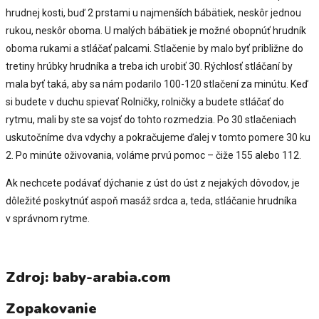
hrudnej kosti, buď 2 prstami u najmenších bábätiek, neskôr jednou
rukou, neskôr oboma. U malých bábätiek je možné obopnúť hrudník
oboma rukami a stláčať palcami. Stlačenie by malo byť približne do
tretiny hrúbky hrudníka a treba ich urobiť 30. Rýchlosť stláčaní by
mala byť taká, aby sa nám podarilo 100-120 stlačení za minútu. Keď
si budete v duchu spievať Rolničky, rolničky a budete stláčať do
rytmu, mali by ste sa vojsť do tohto rozmedzia. Po 30 stlačeniach
uskutočníme dva vdychy a pokračujeme ďalej v tomto pomere 30 ku
2. Po minúte oživovania, voláme prvú pomoc – čiže 155 alebo 112.
Ak nechcete podávať dýchanie z úst do úst z nejakých dôvodov, je
dôležité poskytnúť aspoň masáž srdca a, teda, stláčanie hrudníka
v správnom rytme.
Zdroj: baby-arabia.com
Zopakovanie