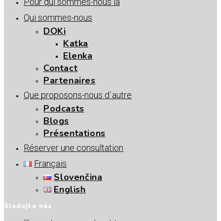
Pour qui sommes-nous là
Qui sommes-nous
DOKi
Katka
Elenka
Contact
Partenaires
Que proposons-nous d´autre
Podcasts
Blogs
Présentations
Réserver une consultation
Français
Slovenčina
English
Sledujte nás