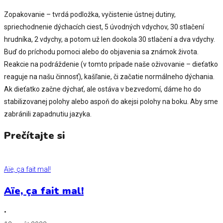
Zopakovanie – tvrdá podložka, vyčistenie ústnej dutiny,
spriechodnenie dýchacích ciest, 5 úvodných vdychov, 30 stlačení
hrudníka, 2 vdychy, a potom už len dookola 30 stlačení a dva vdychy.
Buď do príchodu pomoci alebo do objavenia sa známok života.
Reakcie na podráždenie (v tomto prípade naše oživovanie – dieťatko
reaguje na našu činnosť), kašľanie, či začatie normálneho dýchania.
Ak dieťatko začne dýchať, ale ostáva v bezvedomí, dáme ho do
stabilizovanej polohy alebo aspoň do akejsi polohy na boku. Aby sme
zabránili zapadnutiu jazyka.
Prečítajte si
Aïe, ça fait mal!
Aïe, ça fait mal!
•