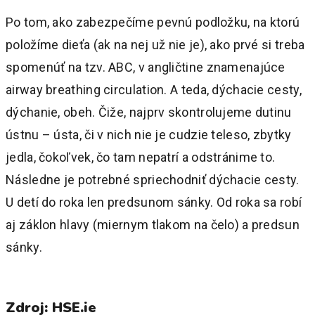
Po tom, ako zabezpečíme pevnú podložku, na ktorú
položíme dieťa (ak na nej už nie je), ako prvé si treba
spomenúť na tzv. ABC, v angličtine znamenajúce
airway breathing circulation. A teda, dýchacie cesty,
dýchanie, obeh. Čiže, najprv skontrolujeme dutinu
ústnu – ústa, či v nich nie je cudzie teleso, zbytky
jedla, čokoľvek, čo tam nepatrí a odstránime to.
Následne je potrebné spriechodniť dýchacie cesty.
U detí do roka len predsunom sánky. Od roka sa robí
aj záklon hlavy (miernym tlakom na čelo) a predsun
sánky.
Zdroj: HSE.ie