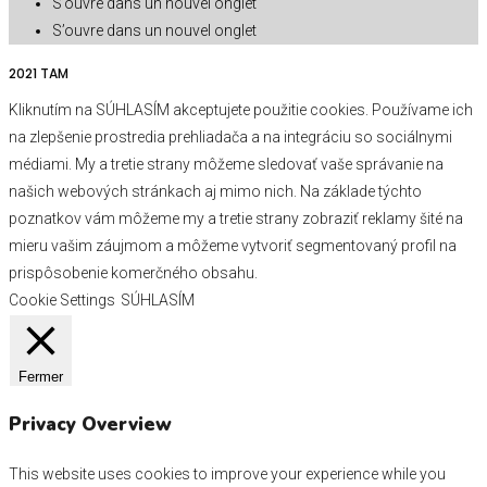
S’ouvre dans un nouvel onglet
S’ouvre dans un nouvel onglet
2021 TAM
Kliknutím na SÚHLASÍM akceptujete použitie cookies. Používame ich
na zlepšenie prostredia prehliadača a na integráciu so sociálnymi
médiami. My a tretie strany môžeme sledovať vaše správanie na
našich webových stránkach aj mimo nich. Na základe týchto
poznatkov vám môžeme my a tretie strany zobraziť reklamy šité na
mieru vašim záujmom a môžeme vytvoriť segmentovaný profil na
prispôsobenie komerčného obsahu.
Cookie Settings
SÚHLASÍM
Fermer
Privacy Overview
This website uses cookies to improve your experience while you