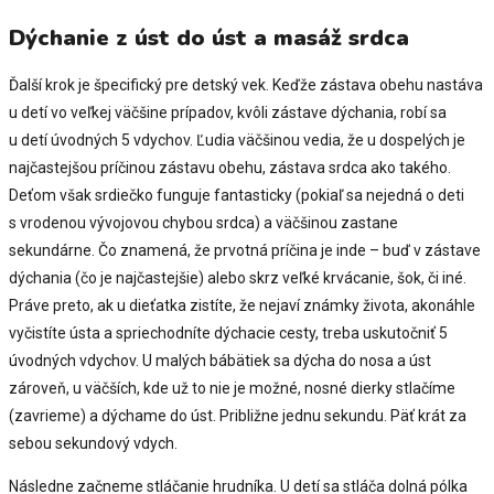
Dýchanie z úst do úst a masáž srdca
Ďalší krok je špecifický pre detský vek. Keďže zástava obehu nastáva
u detí vo veľkej väčšine prípadov, kvôli zástave dýchania, robí sa
u detí úvodných 5 vdychov. Ľudia väčšinou vedia, že u dospelých je
najčastejšou príčinou zástavu obehu, zástava srdca ako takého.
Deťom však srdiečko funguje fantasticky (pokiaľ sa nejedná o deti
s vrodenou vývojovou chybou srdca) a väčšinou zastane
sekundárne. Čo znamená, že prvotná príčina je inde – buď v zástave
dýchania (čo je najčastejšie) alebo skrz veľké krvácanie, šok, či iné.
Práve preto, ak u dieťatka zistíte, že nejaví známky života, akonáhle
vyčistíte ústa a spriechodníte dýchacie cesty, treba uskutočniť 5
úvodných vdychov. U malých bábätiek sa dýcha do nosa a úst
zároveň, u väčších, kde už to nie je možné, nosné dierky stlačíme
(zavrieme) a dýchame do úst. Približne jednu sekundu. Päť krát za
sebou sekundový vdych.
Následne začneme stláčanie hrudníka. U detí sa stláča dolná pólka