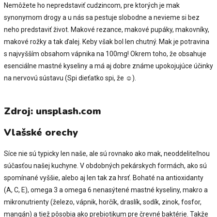
Nemôžete ho nepredstaviť cudzincom, pre ktorých je mak
synonymom drogy a u nás sa pestuje slobodne a nevieme si bez
neho predstaviť život. Makové rezance, makové pupáky, makovníky,
makové rožky a tak ďalej. Keby však bol len chutný. Mak je potravina
s najvyšším obsahom vápnika na 100mg! Okrem toho, že obsahuje
esenciálne mastné kyseliny a má aj dobre známe upokojujúce účinky
na nervovú sústavu (Spi dieťatko spi, že ☺).
Zdroj: unsplash.com
Vlašské orechy
Síce nie sú typicky len naše, ale sú rovnako ako mak, neoddeliteľnou
súčasťou našej kuchyne. V obdobných pekárskych formách, ako sú
spomínané vyššie, alebo aj len tak za hrsť. Bohaté na antioxidanty
(A, C, E), omega 3 a omega 6 nenasýtené mastné kyseliny, makro a
mikronutrienty (železo, vápnik, horčík, draslík, sodík, zinok, fosfor,
mangán) a tiež pôsobia ako prebiotikum pre črevné baktérie. Takže