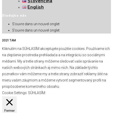
Slovenčina
English
Sledujte nás
S’ouvre dans un nouvel onglet
S’ouvre dans un nouvel onglet
2021 TAM
Kliknutím na SÚHLASÍM akceptujete použitie cookies. Používame ich
na zlepšenie prostredia prehliadača a na integráciu so sociálnymi
médiami. My a tretie strany môžeme sledovať vaše správanie na
našich webových stránkach aj mimo nich. Na základe týchto
poznatkov vám môžeme my a tretie strany zobraziť reklamy šité na
mieru vašim záujmom a môžeme vytvoriť segmentovaný profil na
prispôsobenie komerčného obsahu.
Cookie Settings
SÚHLASÍM
Fermer