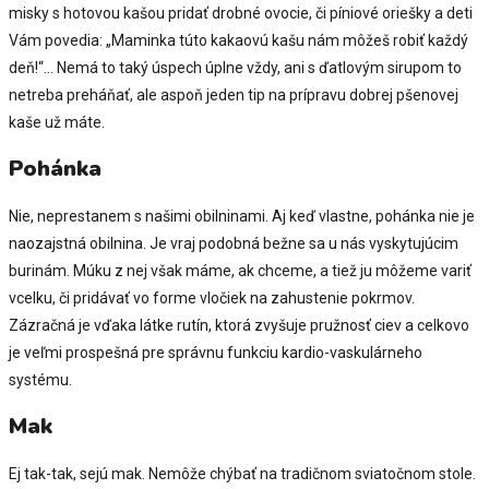
misky s hotovou kašou pridať drobné ovocie, či píniové oriešky a deti
Vám povedia: „Maminka túto kakaovú kašu nám môžeš robiť každý
deň!“… Nemá to taký úspech úplne vždy, ani s ďatlovým sirupom to
netreba preháňať, ale aspoň jeden tip na prípravu dobrej pšenovej
kaše už máte.
Pohánka
Nie, neprestanem s našimi obilninami. Aj keď vlastne, pohánka nie je
naozajstná obilnina. Je vraj podobná bežne sa u nás vyskytujúcim
burinám. Múku z nej však máme, ak chceme, a tiež ju môžeme variť
vcelku, či pridávať vo forme vločiek na zahustenie pokrmov.
Zázračná je vďaka látke rutín, ktorá zvyšuje pružnosť ciev a celkovo
je veľmi prospešná pre správnu funkciu kardio-vaskulárneho
systému.
Mak
Ej tak-tak, sejú mak. Nemôže chýbať na tradičnom sviatočnom stole.