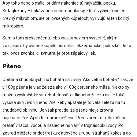
Aby toho nebolo málo, pridám nakoniec tú najväčšiu pecku.
Betaglukány – dokázané imunomodulansy, ktoré vyživujú nielen
črevný mikrobióm, ale pri ovsených kúpeľoch, vyživujú aj ten kožný
mikrobióm.
Som o tom presvedčená, lebo inak si neviem vysvetliť, akým
zázrakom by ovsené kúpele pomáhali ekzematickej pokožke. Je to
tak, ovos zvonka, či zvnútra, je protizápalový liek.
Pšeno
Obilnina chudobných, no bohatá na živiny. Ako veľmi bohatá? Tak, že
v 100g pšena je viac železa ako v 100g červeného mäsa. Niekto by
možno vyskočil, že vstrebateľnosť rastlinného železa nie je taká
vysoká ako živočíšneho. Ale, keby aj, stále je to veľa železa na tú
chudobnú obilninu. Je však pravda, že pšeno nie je zrovna
najchutnejšie. Aj na to máme riešenie. Pred varením treba pšeno
preliať vriacou vodou a následne ho variť v trojnásobku vody. Po
zovretí môžete pridať trošku ďatlového sirupu, strúhaný kokos a do