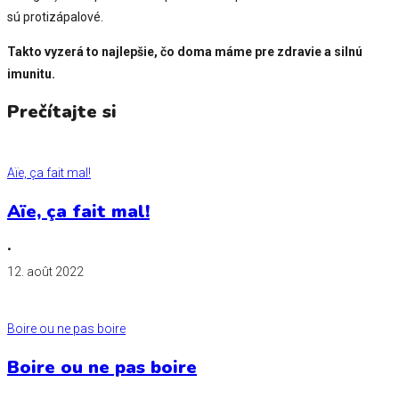
sú protizápalové.
Takto vyzerá to najlepšie, čo doma máme pre zdravie a silnú
imunitu.
Prečítajte si
Aïe, ça fait mal!
Aïe, ça fait mal!
•
12. août 2022
Boire ou ne pas boire
Boire ou ne pas boire