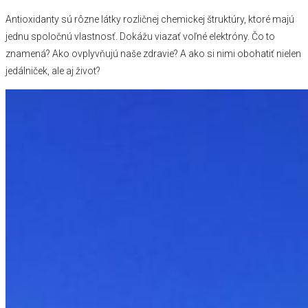
Antioxidanty sú rôzne látky rozličnej chemickej štruktúry, ktoré majú
jednu spoločnú vlastnosť. Dokážu viazať voľné elektróny. Čo to
znamená? Ako ovplyvňujú naše zdravie? A ako si nimi obohatiť nielen
jedálniček, ale aj život?