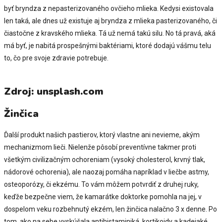
byť bryndza z nepasterizovaného ovčieho mlieka. Kedysi existovala
len taká, ale dnes už existuje aj bryndza z mlieka pasterizovaného, či
čiastočne z kravského mlieka. Tá už nemá takú silu. No tá pravá, aká
má byť, je nabitá prospešnými baktériami, ktoré dodajú vášmu telu
to, čo pre svoje zdravie potrebuje.
Zdroj: unsplash.com
Žinčica
Ďalší produkt našich pastierov, ktorý vlastne ani nevieme, akým
mechanizmom lieči. Nielenže pôsobí preventívne takmer proti
všetkým civilizačným ochoreniam (vysoký cholesterol, krvný tlak,
nádorové ochorenia), ale naozaj pomáha napríklad v liečbe astmy,
osteoporózy, či ekzému. To vám môžem potvrdiť z druhej ruky,
keďže bezpečne viem, že kamarátke doktorke pomohla na jej, v
dospelom veku rozbehnutý ekzém, len žinčica nalačno 3 x denne. Po
tom, ako na sebe vyskúšala antihistaminiká, kortikoidy a kadejaké