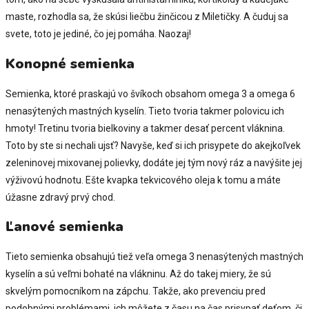
maste, rozhodla sa, že skúsi liečbu žinčicou z Miletičky. A čuduj sa
svete, toto je jediné, čo jej pomáha. Naozaj!
Konopné semienka
Semienka, ktoré praskajú vo švíkoch obsahom omega 3 a omega 6
nenasýtených mastných kyselín. Tieto tvoria takmer polovicu ich
hmoty! Tretinu tvoria bielkoviny a takmer desať percent vláknina.
Toto by ste si nechali ujsť? Navyše, keď si ich prisypete do akejkoľvek
zeleninovej mixovanej polievky, dodáte jej tým nový ráz a navýšite jej
výživovú hodnotu. Ešte kvapka tekvicového oleja k tomu a máte
úžasne zdravý prvý chod.
Ľanové semienka
Tieto semienka obsahujú tiež veľa omega 3 nenasýtených mastných
kyselín a sú veľmi bohaté na vlákninu. Až do takej miery, že sú
skvelým pomocníkom na zápchu. Takže, ako prevenciu pred
podobnými problémami, ich môžete z času na čas prisypať deťom, či