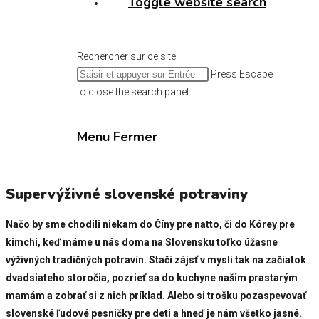
Toggle website search
Rechercher sur ce site
Press Escape
to close the search panel.
Menu
Fermer
Supervýživné slovenské potraviny
Načo by sme chodili niekam do Číny pre natto, či do Kórey pre
kimchi, keď máme u nás doma na Slovensku toľko úžasne
výživných tradičných potravín. Stačí zájsť v mysli tak na začiatok
dvadsiateho storočia, pozrieť sa do kuchyne našim prastarým
mamám a zobrať si z nich príklad. Alebo si trošku pozaspevovať
slovenské ľudové pesničky pre deti a hneď je nám všetko jasné.