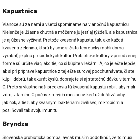
Kapustnica
Vianoce sú za nami a všetci spomíname na vianočnú kapustnicu.
Nielenže je úžasne chutná a môžeme ju jesť aj týždeň, ale kapustnica
je aj úžasne výživná. Pretože kvasená kapusta, tak, ako každá
kvasená zelenina, ktorú by sme si čisto teoreticky mohli doma
vyrábať, je plná probiotických kultúr. Probiotické kultúry v prirodzenej
forme sú určite viac, ako tie, čo si kúpite v lekárni. A, čo je ešte lepšie,
ak si pri príprave kapustnice z tej ešte surovej poochutnávate, či ste
kúpili dobrú, tak akurát kyslú, doprajete si aj statočnú dávku vitamínu
C. Preto si vlastne naši predkovia tú kvasenú kapustu robili, aby mali
zdroj vitamínu C počas zimných mesiacov, keď už došli zásoby
jabĺčok, a tiež, aby kvasnými baktériami živili svoj mikrobióm a
posilňovali tak svoju imunitu.
Bryndza
Slovenská probiotická bomba, avšak musím podotknúť, že to musí