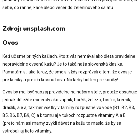
sebe, do rannej kaše alebo večer do zeleninového šalátu.
Zdroj: unsplash.com
Ovos
Keď už sme pri tých kašiach. Kto z vás nemával ako dieťa pravidelne
nepravidelne ovsenú kašu? Je to taká naša slovenská klasika.
Pamätám si, ako teraz, že sme si vždy rozprávali o tom, že ovos je
pre koníky a pre ich krásnu hrivu.
No keby bol len pre koníky!
Ovos by mal byť naozaj pravidelne na našom stole, pretože obsahuje
jednak dôležité minerály ako vápnik, horčík, železo, fosfor, kremík,
draslík, ale aj takmer všetky vitamíny rozpustné vo vode (B1, B2, B3,
B5, B6, B7, B9, C) a k tomu aj v tukoch rozpustné vitamíny A a E
(preto nám asi mamy zvykli dávať na kašu to maslo, že by sa
vstrebali aj tieto vitamíny.