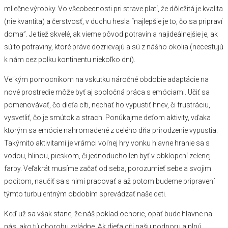
mliečne výrobky. Vo všeobecnosti pri strave platí, že dôležitá je kvalita
(nie kvantita) a čerstvosť, v duchu hesla “najlepšie je to, čo sa pripraví
doma”. Je tiež skvelé, ak vieme pôvod potravín a najideálnejšie je, ak
sú to potraviny, ktoré práve dozrievajú a sú z nášho okolia (necestujú
k nám cez polku kontinentu niekoľko dní).
Veľkým pomocníkom na vskutku náročné obdobie adaptácie na
nové prostredie môže byť aj spoločná práca s emóciami. Učiť sa
pomenovávať, čo dieťa cíti, nechať ho vypustiť hnev, či frustráciu,
vysvetliť, čo je smútok a strach. Ponúkajme deťom aktivity, vďaka
ktorým sa emócie nahromadené z celého dňa prirodzenie vypustia.
Takýmito aktivitami je vrámci voľnej hry vonku hlavne hranie sa s
vodou, hlinou, pieskom, či jednoducho len byť v obklopení zelenej
farby. Veľakrát musíme začať od seba, porozumieť sebe a svojim
pocitom, naučiť sa s nimi pracovať a až potom budeme pripravení
týmto turbulentným obdobím sprevádzať naše deti.
Keď už sa však stane, že náš poklad ochorie, opäť bude hlavne na
nás, ako tú chorobu zvládne. Ak dieťa cíti našu podporu a plnú