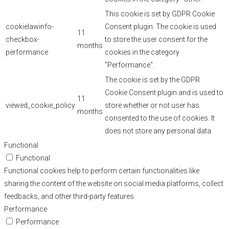
This cookie is set by GDPR Cookie
cookielawinfo-
Consent plugin. The cookie is used
11
checkbox-
to store the user consent for the
months
performance
cookies in the category
"Performance".
The cookie is set by the GDPR
Cookie Consent plugin and is used to
11
viewed_cookie_policy
store whether or not user has
months
consented to the use of cookies. It
does not store any personal data.
Functional
Functional
Functional cookies help to perform certain functionalities like
sharing the content of the website on social media platforms, collect
feedbacks, and other third-party features.
Performance
Performance