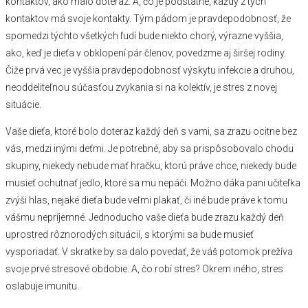
kontaktov, ako malo doteraz. A, čo je podstatné, každý z tých
kontaktov má svoje kontakty. Tým pádom je pravdepodobnosť, že
spomedzi týchto všetkých ľudí bude niekto chorý, výrazne vyššia,
ako, keď je dieťa v obklopení pár členov, povedzme aj širšej rodiny.
Čiže prvá vec je vyššia pravdepodobnosť výskytu infekcie a druhou,
neoddeliteľnou súčasťou zvykania si na kolektív, je stres z novej
situácie.
Vaše dieťa, ktoré bolo doteraz každý deň s vami, sa zrazu ocitne bez
vás, medzi inými deťmi. Je potrebné, aby sa prispôsobovalo chodu
skupiny, niekedy nebude mať hračku, ktorú práve chce, niekedy bude
musieť ochutnať jedlo, ktoré sa mu nepáči. Možno dáka pani učiteľka
zvýši hlas, nejaké dieťa bude veľmi plakať, či iné bude práve k tomu
vášmu nepríjemné. Jednoducho vaše dieťa bude zrazu každý deň
uprostred rôznorodých situácií, s ktorými sa bude musieť
vysporiadať. V skratke by sa dalo povedať, že váš potomok prežíva
svoje prvé stresové obdobie. A, čo robí stres? Okrem iného, stres
oslabuje imunitu.