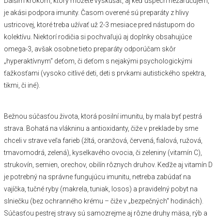
Ďalším krokom, ktorý môžete vyskúšať, aj keď úspech nezaručujem,
je akási podpora imunity. Časom overené sú preparáty z hlivy
ustricovej, ktoré treba užívať už 2-3 mesiace pred nástupom do
kolektívu. Niektorí rodičia si pochvaľujú aj doplnky obsahujúce
omega-3, avšak osobne tieto preparáty odporúčam skôr
„hyperaktívnym“ deťom, či deťom s nejakými psychologickými
ťažkosťami (vysoko citlivé deti, deti s prvkami autistického spektra,
tikmi, či iné).
Bežnou súčasťou života, ktorá posilní imunitu, by mala byť pestrá
strava. Bohatá na vlákninu a antioxidanty, čiže v preklade by sme
chceli v strave veľa farieb (žltá, oranžová, červená, fialová, ružová,
tmavomodrá, zelená), kyselkavého ovocia, či zeleniny (vitamín C),
strukovín, semien, orechov, obilín rôznych druhov. Keďže aj vitamín D
je potrebný na správne fungujúcu imunitu, netreba zabúdať na
vajíčka, tučné ryby (makrela, tuniak, losos) a pravidelný pobyt na
slniečku (bez ochranného krému – čiže v „bezpečných“ hodinách).
Súčasťou pestrej stravy sú samozrejme aj rôzne druhy mäsa, rýb a