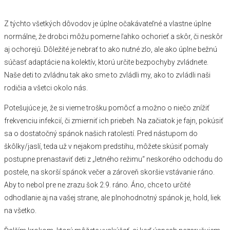
Z týchto všetkých dôvodov je úplne očakávateľné a vlastne úplne
normálne, že drobci môžu pomerne ľahko ochorieť a skôr, či neskôr
aj ochorejú. Dôležité je nebrať to ako nutné zlo, ale ako úplne bežnú
súčasť adaptácie na kolektív, ktorú určite bezpochyby zvládnete.
Naše deti to zvládnu tak ako sme to zvládli my, ako to zvládli naši
rodičia a všetci okolo nás.
Potešujúce je, že si vieme trošku pomôcť a možno o niečo znížiť
frekvenciu infekcií, či zmierniť ich priebeh. Na začiatok je fajn, pokúsiť
sa o dostatočný spánok našich ratolestí. Pred nástupom do
škôlky/jaslí, teda už v nejakom predstihu, môžete skúsiť pomaly
postupne prenastaviť deti z „letného režimu“ neskorého odchodu do
postele, na skorší spánok večer a zároveň skoršie vstávanie ráno.
Aby to nebol pre ne zrazu šok 2.9. ráno. Áno, chce to určité
odhodlanie aj na vašej strane, ale plnohodnotný spánok je, hold, liek
na všetko.