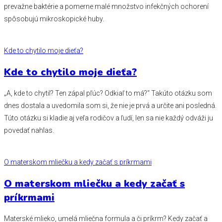
prevažne baktérie a pomerne malé množstvo infekčných ochorení
spôsobujú mikroskopické huby.
Kde to chytilo moje dieťa?
Kde to chytilo moje dieťa?
„A, kde to chytil? Ten zápal pľúc? Odkiaľ to má?‘‘ Takúto otázku som
dnes dostala a uvedomila som si, že nie je prvá a určite ani posledná.
Túto otázku si kladie aj veľa rodičov a ľudí, len sa nie každý odváži ju
povedať nahlas.
O materskom mliečku a kedy začať s príkrmami
O materskom mliečku a kedy začať s
príkrmami
Materské mlieko, umelá mliečna formula a či príkrm? Kedy začať a