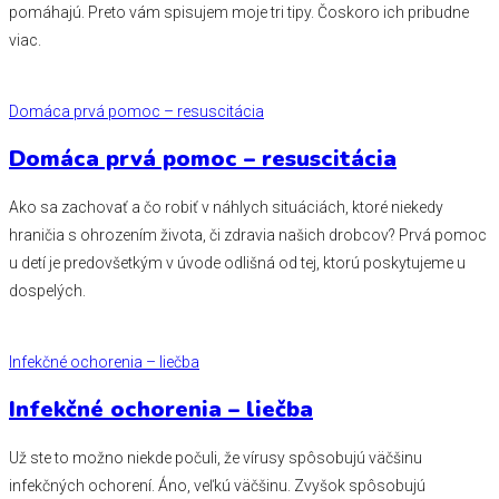
pomáhajú. Preto vám spisujem moje tri tipy. Čoskoro ich pribudne
viac.
Domáca prvá pomoc – resuscitácia
Domáca prvá pomoc – resuscitácia
Ako sa zachovať a čo robiť v náhlych situáciách, ktoré niekedy
hraničia s ohrozením života, či zdravia našich drobcov? Prvá pomoc
u detí je predovšetkým v úvode odlišná od tej, ktorú poskytujeme u
dospelých.
Infekčné ochorenia – liečba
Infekčné ochorenia – liečba
Už ste to možno niekde počuli, že vírusy spôsobujú väčšinu
infekčných ochorení. Áno, veľkú väčšinu. Zvyšok spôsobujú