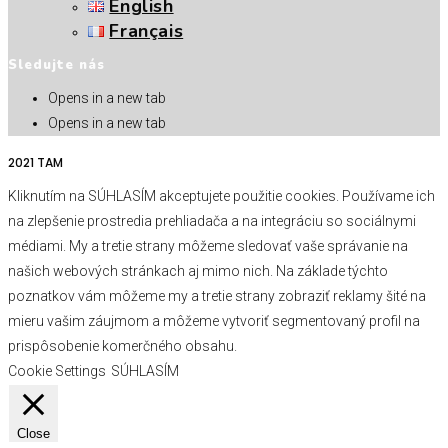
English
Français
Sledujte nás
Opens in a new tab
Opens in a new tab
2021 TAM
Kliknutím na SÚHLASÍM akceptujete použitie cookies. Používame ich
na zlepšenie prostredia prehliadača a na integráciu so sociálnymi
médiami. My a tretie strany môžeme sledovať vaše správanie na
našich webových stránkach aj mimo nich. Na základe týchto
poznatkov vám môžeme my a tretie strany zobraziť reklamy šité na
mieru vašim záujmom a môžeme vytvoriť segmentovaný profil na
prispôsobenie komerčného obsahu.
Cookie Settings
SÚHLASÍM
Close