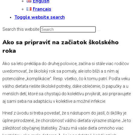
English
Français
Toggle website search
Search this website
Ako sa pripraviť na začiatok školského
roka
Ako sa leto preklápa do druhej polovice, začína si stále viac rodičov
uvedomovať, že školský rok sa pomaly, ale isto blíži a s ním aj
potenciálne „komplikácie“. Resp. všetko, čo k tomu patrí. Podľa veku
vášho dieťaťa riešite školské potreby, dáke oblečenie, či papučky a u
menších detí, ktoré sa chystajú do kolektívu prvýkrát, asi pripravujete
aj sami seba na adaptáciu v kolektíve a možné infekcie.
Hneď z úvodu si treba povedať, že s nástupom do jaslí, či škôlky je
úplne prirodzené, že chorobnosť vášho dieťaťa výrazne stúpne. Je to
záležitosť obyčajnej štatistiky. Zrazu má vaše dieťa omnoho viac