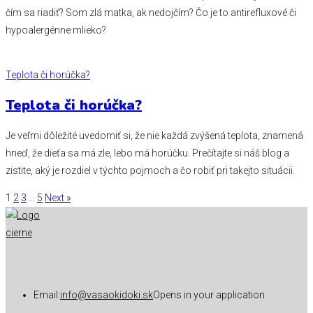
čím sa riadiť? Som zlá matka, ak nedojčím? Čo je to antirefluxové či
hypoalergénne mlieko?
Teplota či horúčka?
Teplota či horúčka?
Je veľmi dôležité uvedomiť si, že nie každá zvýšená teplota, znamená
hneď, že dieťa sa má zle, lebo má horúčku. Prečítajte si náš blog a
zistite, aký je rozdiel v týchto pojmoch a čo robiť pri takejto situácii.
1
2
3
…
5
Next »
Email:
info@vasaokidoki.sk
Opens in your application