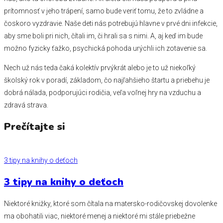
prítomnosť v jeho trápení, samo bude veriť tomu, že to zvládne a
čoskoro vyzdravie. Naše deti nás potrebujú hlavne v prvé dni infekcie,
aby sme boli pri nich, čítali im, či hrali sa s nimi. A, aj keď im bude
možno fyzicky ťažko, psychická pohoda urýchli ich zotavenie sa.
Nech už nás teda čaká kolektív prvýkrát alebo je to už niekoľký
školský rok v poradí, základom, čo najľahšieho štartu a priebehu je
dobrá nálada, podporujúci rodičia, veľa voľnej hry na vzduchu a
zdravá strava.
Prečítajte si
3 tipy na knihy o deťoch
3 tipy na knihy o deťoch
Niektoré knižky, ktoré som čítala na matersko-rodičovskej dovolenke
ma obohatili viac, niektoré menej a niektoré mi stále priebežne