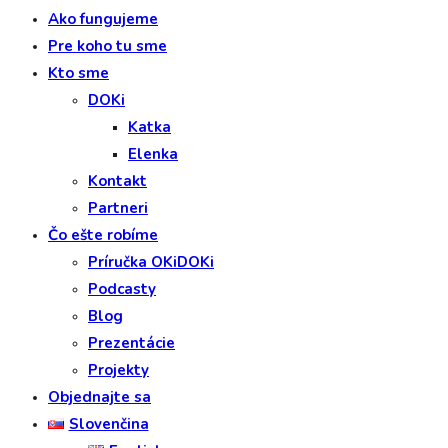
Ako fungujeme
Pre koho tu sme
Kto sme
DOKi
Katka
Elenka
Kontakt
Partneri
Čo ešte robíme
Príručka OKiDOKi
Podcasty
Blog
Prezentácie
Projekty
Objednajte sa
Slovenčina