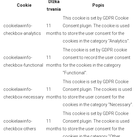
Dĺžka
Cookie
Popis
trvania
This cookie is set by GDPR Cookie
cookielawinfo-
11
Consent plugin. The cookie is used
checkbox-analytics
months
to store the user consent for the
cookies in the category "Analytics".
The cookie is set by GDPR cookie
cookielawinfo-
11
consent to record the user consent
checkbox-functional
months
for the cookies in the category
"Functional".
This cookie is set by GDPR Cookie
cookielawinfo-
11
Consent plugin. The cookies is used
checkbox-necessary
months
to store the user consent for the
cookies in the category "Necessary".
This cookie is set by GDPR Cookie
cookielawinfo-
11
Consent plugin. The cookie is used
checkbox-others
months
to store the user consent for the
cookies in the category "Other.