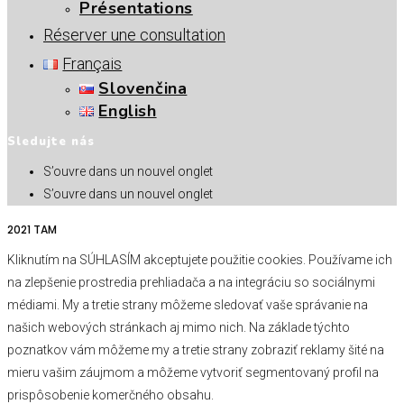
Présentations
Réserver une consultation
Français
Slovenčina
English
Sledujte nás
S’ouvre dans un nouvel onglet
S’ouvre dans un nouvel onglet
2021 TAM
Kliknutím na SÚHLASÍM akceptujete použitie cookies. Používame ich
na zlepšenie prostredia prehliadača a na integráciu so sociálnymi
médiami. My a tretie strany môžeme sledovať vaše správanie na
našich webových stránkach aj mimo nich. Na základe týchto
poznatkov vám môžeme my a tretie strany zobraziť reklamy šité na
mieru vašim záujmom a môžeme vytvoriť segmentovaný profil na
prispôsobenie komerčného obsahu.