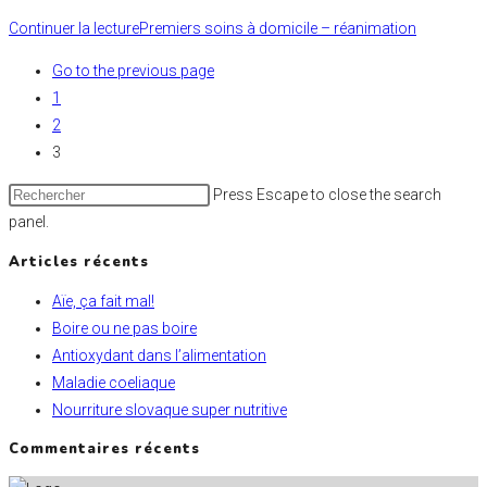
Continuer la lecture
Premiers soins à domicile – réanimation
Go to the previous page
1
2
3
Press Escape to close the search
panel.
Articles récents
Aïe, ça fait mal!
Boire ou ne pas boire
Antioxydant dans l’alimentation
Maladie coeliaque
Nourriture slovaque super nutritive
Commentaires récents