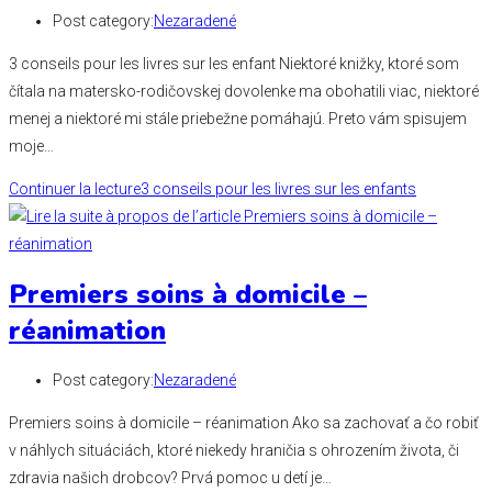
Post category:
Nezaradené
3 conseils pour les livres sur les enfant Niektoré knižky, ktoré som
čítala na matersko-rodičovskej dovolenke ma obohatili viac, niektoré
menej a niektoré mi stále priebežne pomáhajú. Preto vám spisujem
moje…
Continuer la lecture
3 conseils pour les livres sur les enfants
Premiers soins à domicile –
réanimation
Post category:
Nezaradené
Premiers soins à domicile – réanimation Ako sa zachovať a čo robiť
v náhlych situáciách, ktoré niekedy hraničia s ohrozením života, či
zdravia našich drobcov? Prvá pomoc u detí je…