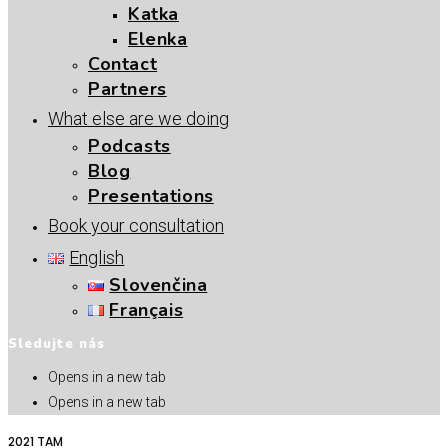
Katka
Elenka
Contact
Partners
What else are we doing
Podcasts
Blog
Presentations
Book your consultation
English
Slovenčina
Français
Sledujte nás
Opens in a new tab
Opens in a new tab
2021 TAM