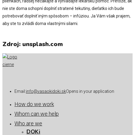
plienkach, radšej nečakajte a vyhľadajte lekársku pomoc. Pretože, ak
nie ste doma schopní doplniť stratené tekutiny, dieťatko ich bude
potrebovať doplniť iným spôsobom – infúziou. Ja Vám však prajem,
aby ste to zvládli doma vlastnými silami.
Zdroj: unsplash.com
Email:
info@vasaokidoki.sk
Opens in your application
How do we work
Whom can we help
Who are we
DOKi