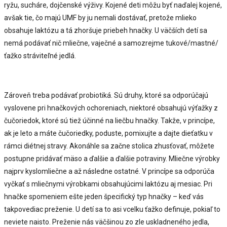
ryžu, sucháre, dojčenské výživy. Kojené deti môžu byť naďalej kojené,
avšak tie, čo majú UMF by ju nemali dostávať, pretože mlieko
obsahuje laktózu a tá zhoršuje priebeh hnačky. U väčších detí sa
nemá podávať nič mliečne, vaječné a samozrejme tukové/mastné/
ťažko stráviteľné jedlá.
Zároveň treba podávať probiotiká. Sú druhy, ktoré sa odporúčajú
vyslovene pri hnačkových ochoreniach, niektoré obsahujú výťažky z
čučoriedok, ktoré sú tiež účinné na liečbu hnačky. Takže, v princípe,
ak je leto a máte čučoriedky, poduste, pomixujte a dajte dieťatku v
rámci diétnej stravy. Akonáhle sa začne stolica zhusťovať, môžete
postupne pridávať mäso a ďalšie a ďalšie potraviny. Mliečne výrobky
najprv kyslomliečne a až následne ostatné. V princípe sa odporúča
vyčkať s mliečnymi výrobkami obsahujúcimi laktózu aj mesiac. Pri
hnačke spomeniem ešte jeden špecifický typ hnačky – keď vás
takpovediac preženie. U detí sa to asi vcelku ťažko definuje, pokiaľ to
neviete naisto. Preženie nás väčšinou zo zle uskladneného jedla,