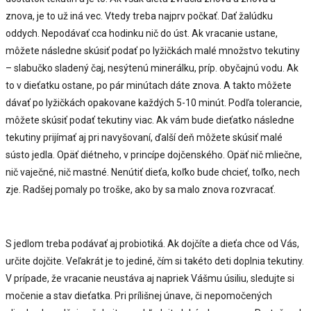
znova, je to už iná vec. Vtedy treba najprv počkať. Dať žalúdku
oddych. Nepodávať cca hodinku nič do úst. Ak vracanie ustane,
môžete následne skúsiť podať po lyžičkách malé množstvo tekutiny
– slabučko sladený čaj, nesýtenú minerálku, príp. obyčajnú vodu. Ak
to v dieťatku ostane, po pár minútach dáte znova. A takto môžete
dávať po lyžičkách opakovane každých 5-10 minút. Podľa tolerancie,
môžete skúsiť podať tekutiny viac. Ak vám bude dieťatko následne
tekutiny prijímať aj pri navyšovaní, ďalší deň môžete skúsiť malé
sústo jedla. Opäť diétneho, v princípe dojčenského. Opäť nič mliečne,
nič vaječné, nič mastné. Nenútiť dieťa, koľko bude chcieť, toľko, nech
zje. Radšej pomaly po troške, ako by sa malo znova rozvracať.
S jedlom treba podávať aj probiotiká. Ak dojčíte a dieťa chce od Vás,
určite dojčite. Veľakrát je to jediné, čím si takéto deti doplnia tekutiny.
V prípade, že vracanie neustáva aj napriek Vášmu úsiliu, sledujte si
močenie a stav dieťatka. Pri prílišnej únave, či nepomočených