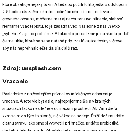
ktoré obsahuje nejaký toxín. A teda po požití tohto jedla, s odstupom
2-5 hodín nás začne ukrutne bolieť brucho, cítime prelievanie
črevného obsahu, môžeme mať aj nechutenstvo, slinenie, slabosť.
Nemáme však teplotu, to je zásadná vec. Následne z nás všetko
,,vybehne” a je po probléme. V takomto prípade nie je na škodu podať
čierne uhlie, ktoré na seba naťahá príp. zostávajúce toxíny v čreve,
aby nás neprehnalo ešte ďalší a ďalší raz.
Zdroj: unsplash.com
Vracanie
Posledným z najčastejších príznakov infekčných ochorení je
vracanie. A toto vie byť asi aj najnepríjemnejšie a v krajných
situáciách ťažko riešiteľné v domácom prostredí. Ak Vám dieťa
zvracia raz a tým to skončí, nič vážne sa nedeje. Ďalší deň mu dáte
diétnu stravu, ako sme si vysvetlili pri hnačke, pridáte probiotiká,
dostatok tekutín a je to. Ak však dieťa zvracia znova a znova a