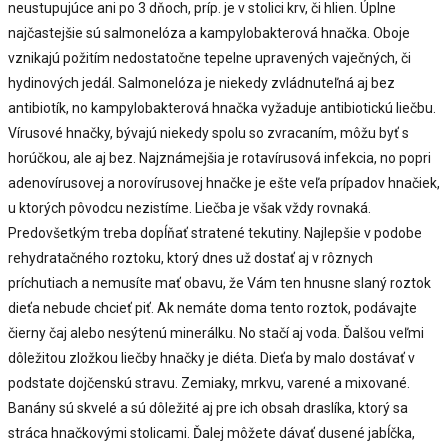
neustupujúce ani po 3 dňoch, príp. je v stolici krv, či hlien. Úplne
najčastejšie sú salmonelóza a kampylobakterová hnačka. Oboje
vznikajú požitím nedostatočne tepelne upravených vaječných, či
hydinových jedál. Salmonelóza je niekedy zvládnuteľná aj bez
antibiotík, no kampylobakterová hnačka vyžaduje antibiotickú liečbu.
Vírusové hnačky, bývajú niekedy spolu so zvracaním, môžu byť s
horúčkou, ale aj bez. Najznámejšia je rotavírusová infekcia, no popri
adenovírusovej a norovírusovej hnačke je ešte veľa prípadov hnačiek,
u ktorých pôvodcu nezistíme. Liečba je však vždy rovnaká.
Predovšetkým treba dopĺňať stratené tekutiny. Najlepšie v podobe
rehydratačného roztoku, ktorý dnes už dostať aj v rôznych
príchutiach a nemusíte mať obavu, že Vám ten hnusne slaný roztok
dieťa nebude chcieť piť. Ak nemáte doma tento roztok, podávajte
čierny čaj alebo nesýtenú minerálku. No stačí aj voda. Ďalšou veľmi
dôležitou zložkou liečby hnačky je diéta. Dieťa by malo dostávať v
podstate dojčenskú stravu. Zemiaky, mrkvu, varené a mixované.
Banány sú skvelé a sú dôležité aj pre ich obsah draslíka, ktorý sa
stráca hnačkovými stolicami. Ďalej môžete dávať dusené jabĺčka,