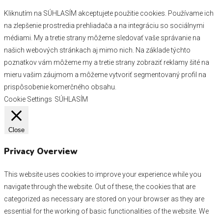
Kliknutím na SÚHLASÍM akceptujete použitie cookies. Používame ich
na zlepšenie prostredia prehliadača a na integráciu so sociálnymi
médiami. My a tretie strany môžeme sledovať vaše správanie na
našich webových stránkach aj mimo nich. Na základe týchto
poznatkov vám môžeme my a tretie strany zobraziť reklamy šité na
mieru vašim záujmom a môžeme vytvoriť segmentovaný profil na
prispôsobenie komerčného obsahu.
Cookie Settings
SÚHLASÍM
Close
Privacy Overview
This website uses cookies to improve your experience while you
navigate through the website. Out of these, the cookies that are
categorized as necessary are stored on your browser as they are
essential for the working of basic functionalities of the website. We